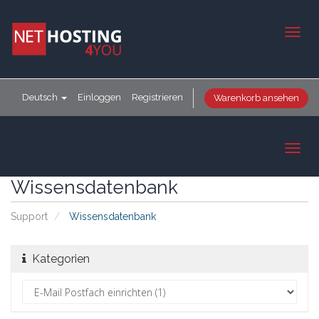
Togg
navig
Deutsch
Einloggen
Registrieren
Warenkorb ansehen
Toggl
navig
Wissensdatenbank
Support
Wissensdatenbank
Kategorien