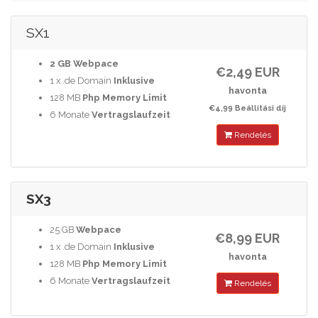
SX1
2 GB
Webpace
€2,49 EUR
1 x .de Domain
Inklusive
havonta
128 MB
Php Memory Limit
€4,99 Beállítási díj
6 Monate
Vertragslaufzeit
Rendelés
SX3
25 GB
Webpace
€8,99 EUR
1 x .de Domain
Inklusive
havonta
128 MB
Php Memory Limit
6 Monate
Vertragslaufzeit
Rendelés