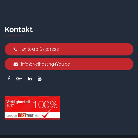
Kontakt
+49 (0)40 67301222
Info@Nethosting4You.de