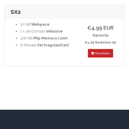
SX2
10 GB
Webpace
€4,99 EUR
1 x .de Domain
Inklusive
havonta
128 MB
Php Memory Limit
€4,99 Beállítási díj
6 Monate
Vertragslaufzeit
Rendelés