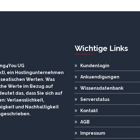
Wichtige Links
ting4You UG
Kundenlogin
t), ein Hostingunternehmen
Ankuendigungen
nseatischen Werten. Was
che Werte im Bezug auf
Wissensdatenbank
eutet das, dass Sie sich auf
Serverstatus
n: Verlaesslichkeit,
gkeit und Nachhaltigkeit
Kontakt
sgeschrieben.
AGB
Impressum