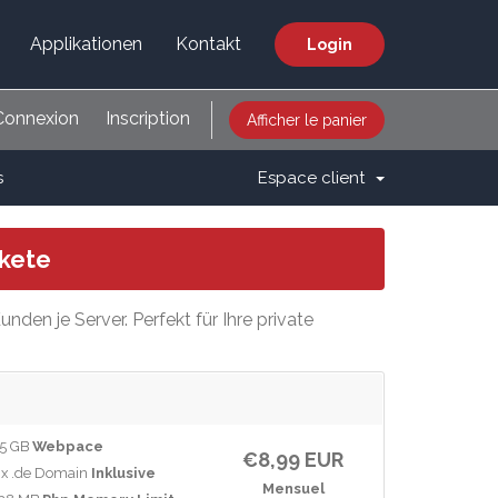
Applikationen
Kontakt
Login
Connexion
Inscription
Afficher le panier
s
Espace client
kete
den je Server. Perfekt für Ihre private
5 GB
Webpace
€8,99 EUR
 x .de Domain
Inklusive
Mensuel