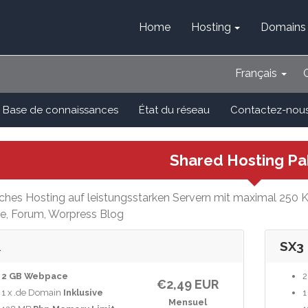
Home
Hosting
Domains
Français
Base de connaissances
État du réseau
Contactez-nou
Shared Hosting Pa
ches Hosting auf leistungsstarken Servern mit maximal 250 Kun
e, Forum, Worpress Blog
1
SX3
2 GB
Webpace
2
€2,49 EUR
1 x .de Domain
Inklusive
1
Mensuel