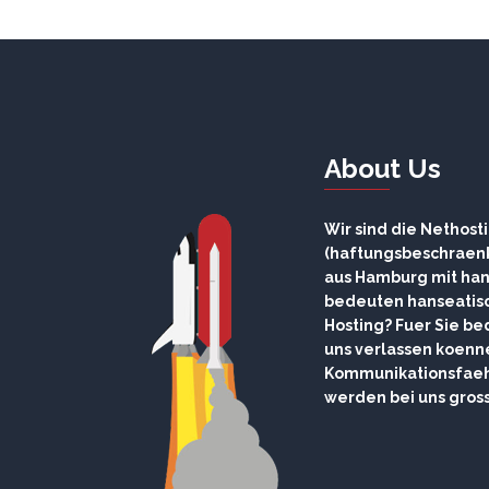
About Us
Wir sind die Nethos
(haftungsbeschraenk
aus Hamburg mit ha
bedeuten hanseatis
Hosting? Fuer Sie bed
uns verlassen koenne
Kommunikationsfaehi
werden bei uns gros