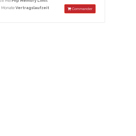
28 MB
Php Memory Limit
 Monate
Vertragslaufzeit
Commander