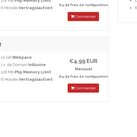
128 MB
Php Memory Limit
1
€4,99 Frais de configuration
6 Monate
Vertragslaufzeit
6
Commander
2
10 GB
Webpace
€4,99 EUR
1 x .de Domain
Inklusive
Mensuel
128 MB
Php Memory Limit
€4,99 Frais de configuration
6 Monate
Vertragslaufzeit
Commander