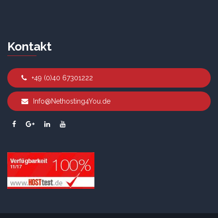
Kontakt
+49 (0)40 67301222
Info@Nethosting4You.de