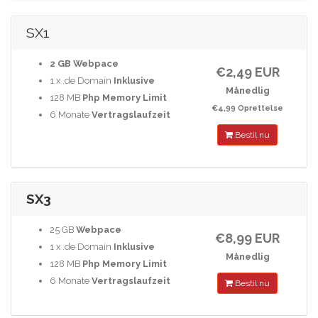
SX1
2 GB
Webpace
€2,49 EUR
1 x .de Domain
Inklusive
Månedlig
128 MB
Php Memory Limit
€4,99 Oprettelse
6 Monate
Vertragslaufzeit
Bestil nu
SX3
25 GB
Webpace
€8,99 EUR
1 x .de Domain
Inklusive
Månedlig
128 MB
Php Memory Limit
6 Monate
Vertragslaufzeit
Bestil nu