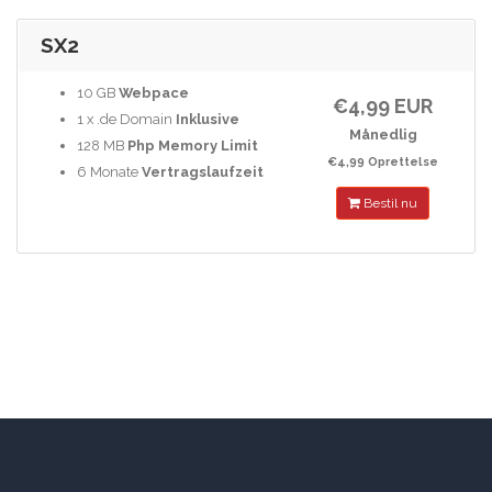
SX2
10 GB
Webpace
€4,99 EUR
1 x .de Domain
Inklusive
Månedlig
128 MB
Php Memory Limit
€4,99 Oprettelse
6 Monate
Vertragslaufzeit
Bestil nu