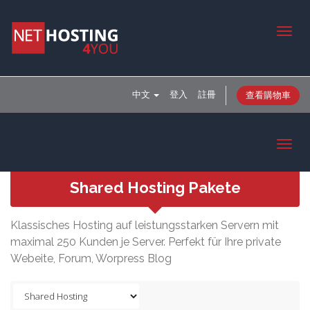
Togg
navig
中文
登入
註冊
查看購物車
Toggl
navig
Shared Hosting Pakete
Klassisches Hosting auf leistungsstarken Servern mit
maximal 250 Kunden je Server. Perfekt für Ihre private
Webeite, Forum, Worpress Blog