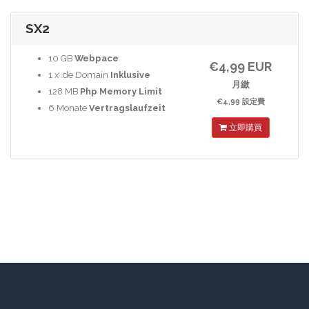
SX2
10 GB
Webpace
€4,99 EUR
1 x .de Domain
Inklusive
月繳
128 MB
Php Memory Limit
€4,99 設定費
6 Monate
Vertragslaufzeit
立即購買