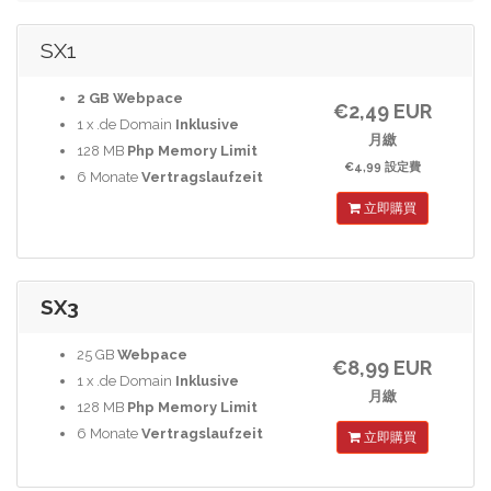
SX1
2 GB
Webpace
€2,49 EUR
1 x .de Domain
Inklusive
月繳
128 MB
Php Memory Limit
€4,99 設定費
6 Monate
Vertragslaufzeit
立即購買
SX3
25 GB
Webpace
€8,99 EUR
1 x .de Domain
Inklusive
月繳
128 MB
Php Memory Limit
6 Monate
Vertragslaufzeit
立即購買