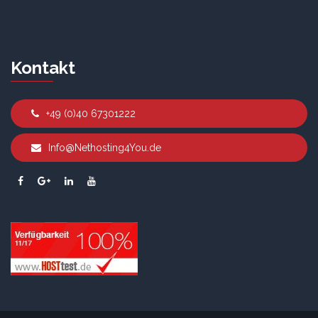
Kontakt
+49 (0)40 67301222
Info@Nethosting4You.de