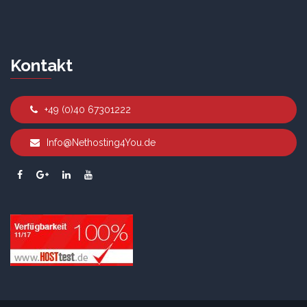
Kontakt
+49 (0)40 67301222
Info@Nethosting4You.de