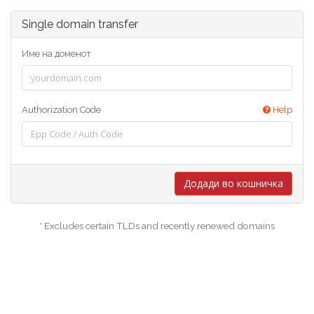
Single domain transfer
Име на доменот
Authorization Code
Help
Додади во кошничка
* Excludes certain TLDs and recently renewed domains