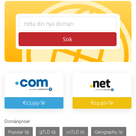
Sök
€13,99/år
€19,90/år
Domänpriser
Popular (5)
gTLD (5)
ccTLD (1)
Geography (1)