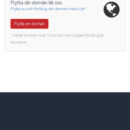
Flytta din domän till oss
Flytta nu och förläng din domän med 1 år!*
Flytta en domän
* Gäller endast vissa TLDs och inte nyligen förlängda
domäner