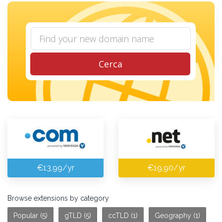
Cerca
€13,99/yr
€19,90/yr
Browse extensions by category
Popular (5)
gTLD (5)
ccTLD (1)
Geography (1)